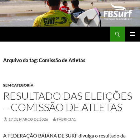
Pular
para
o
conteúdo
Pesquisar
FBSURF – Federação Baiana de Surf
MENU
PRINCI
Arquivo da tag: Comissão de Atletas
SEM CATEGORIA
RESULTADO DAS ELEIÇÕES
– COMISSÃO DE ATLETAS
17 DE MARÇO DE 2026
FABRICIA1
A FEDERAÇÃO BAIANA DE SURF divulga o resultado da