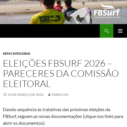
Pular
para
o
conteúdo
Pesquisar
FBSURF – Federação Baiana de Surf
MENU
PRINCI
SEM CATEGORIA
ELEIÇÕES FBSURF 2026 –
PARECERES DA COMISSÃO
ELEITORAL
13 DE MARÇO DE 2026
FABRICIA1
Dando sequência às tratativas das próximas eleições da
FBSurf, seguem as novas documentações (clique nos links para
abrir os documentos):