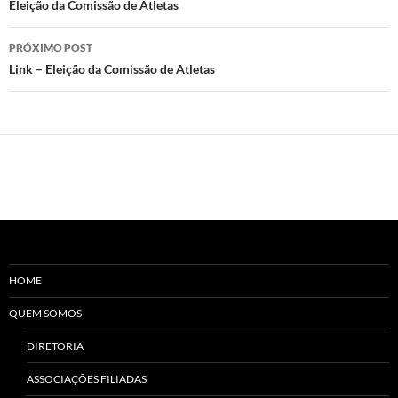
de
Eleição da Comissão de Atletas
posts
PRÓXIMO POST
Link – Eleição da Comissão de Atletas
HOME
QUEM SOMOS
DIRETORIA
ASSOCIAÇÕES FILIADAS