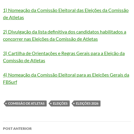
1) Nomeação da Comissão Eleitoral das Eleições da Comissão
de Atletas
2) Divulgação da lista definitiva dos candidatos habilitados a
concorrer nas Eleições da Comissão de Atletas
3) Cartilha de Orientações e Regras Gerais para a Eleição da
Comissão de Atletas
4) Nomeação da Comissão Eleitoral para as Eleições Gerais da
FBSurf
COMISSÃO DE ATLETAS
ELEIÇÕES
ELEIÇÕES 2026
Navegação
POST ANTERIOR