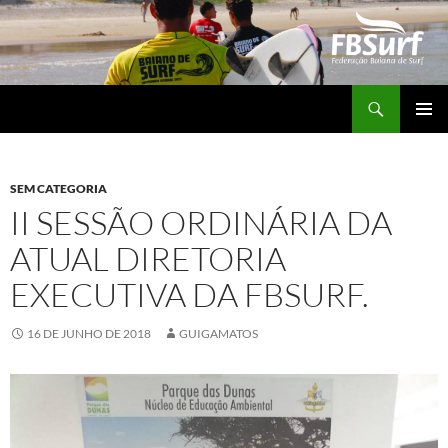
Pular
para
o
conteúdo
Pesquisar
FBSURF – Federação Baiana de Surf
MENU
PRINCI
SEM CATEGORIA
II SESSÃO ORDINÁRIA DA
ATUAL DIRETORIA
EXECUTIVA DA FBSURF.
16 DE JUNHO DE 2018
GUIGAMATOS