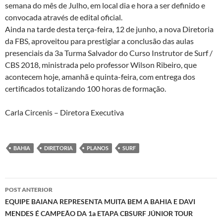
semana do mês de Julho, em local dia e hora a ser definido e
convocada através de edital oficial.
Ainda na tarde desta terça-feira, 12 de junho, a nova Diretoria
da FBS, aproveitou para prestigiar a conclusão das aulas
presenciais da 3a Turma Salvador do Curso Instrutor de Surf /
CBS 2018, ministrada pelo professor Wilson Ribeiro, que
acontecem hoje, amanhã e quinta-feira, com entrega dos
certificados totalizando 100 horas de formação.
Carla Circenis – Diretora Executiva
BAHIA
DIRETORIA
PLANOS
SURF
Navegação
POST ANTERIOR
de
EQUIPE BAIANA REPRESENTA MUITA BEM A BAHIA E DAVI
MENDES É CAMPEÃO DA 1a ETAPA CBSURF JÚNIOR TOUR
posts