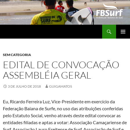
Pular
para
o
conteúdo
Pesquisar
FBSURF – Federação Baiana de Surf
MENU
PRINCI
SEM CATEGORIA
EDITAL DE CONVOCAÇÃO
ASSEMBLÉIA GERAL
3 DE JULHO DE 2018
GUIGAMATOS
Eu, Ricardo Ferreira Luz, Vice-Presidente em exercício da
Federação Baiana de Surfe, no uso das atribuições conferidas
pelo Estatuto Social, venho através deste edital convocar as
entidades filiadas e aptas a votar: Associação Camaçariense de
Surf, Associação Lauro Freitense de Surf, Associação de Surf e