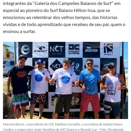
integrantes da “Galeria dos Campeões Baianos de Surf” em
especial ao pioneiro do Surf Baiano Hilton Issa, que se
emocionou ao relembrar dos velhos tempos, das historias
vividas e de todo aprendizado que recebeu de seu pai, quem o
ensinou a surfar.
Marcelo Barros, o presidente do CDL Edailton Carvalho, o secretário da Seplan Mauro
Cardim, o empresário Jorge Hamilton da JHC Express e Ricardo Luz – Foto: Divulgação