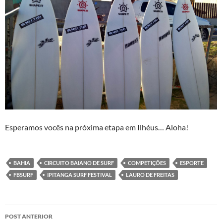
Esperamos vocês na próxima etapa em Ilhéus… Aloha!
BAHIA
CIRCUITO BAIANO DE SURF
COMPETIÇÕES
ESPORTE
FBSURF
IPITANGA SURF FESTIVAL
LAURO DE FREITAS
Navegação
POST ANTERIOR