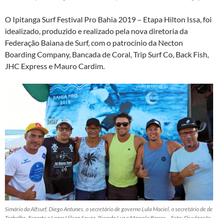
O Ipitanga Surf Festival Pro Bahia 2019 – Etapa Hilton Issa, foi
idealizado, produzido e realizado pela nova diretoria da
Federação Baiana de Surf, com o patrocínio da Necton
Boarding Company, Bancada de Coral, Trip Surf Co, Back Fish,
JHC Express e Mauro Cardim.
Simário da Alfsurf, Diego Antunes, o secretário de governo Lula Maciel, o secretário de de
Trabalho, Esporte e Lazer Uilson Souza, Ricardo Luz e Marcelo Barros – Foto: Divulgação