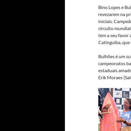
Bino Lopes e Bu
revezarem na pr
iniciais. Campeã
circuito mundial
tem a seu favor
Catinguiba, que 
Bulhões é um sur
campeonatos baia
estaduais amador
Erik Moraes (Sal