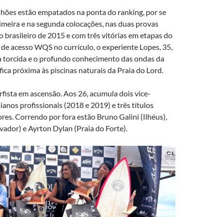
lhões estão empatados na ponta do ranking, por se
imeira e na segunda colocações, nas duas provas
o brasileiro de 2015 e com três vitórias em etapas do
 de acesso WQS no currículo, o experiente Lopes, 35,
 a torcida e o profundo conhecimento das ondas da
fica próxima às piscinas naturais da Praia do Lord.
fista em ascensão. Aos 26, acumula dois vice-
nos profissionais (2018 e 2019) e três títulos
es. Correndo por fora estão Bruno Galini (Ilhéus),
vador) e Ayrton Dylan (Praia do Forte).