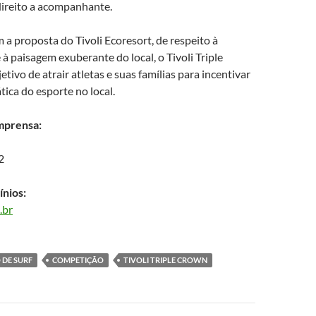
direito a acompanhante.
a proposta do Tivoli Ecoresort, de respeito à
 à paisagem exuberante do local, o Tivoli Triple
tivo de atrair atletas e suas famílias para incentivar
tica do esporte no local.
mprensa:
2
ínios:
.br
 DE SURF
COMPETIÇÃO
TIVOLI TRIPLE CROWN
ão