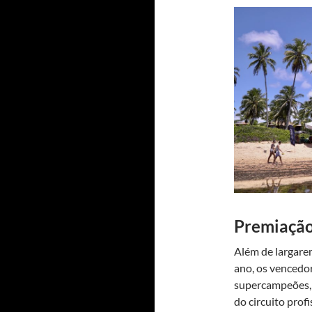
Premiação
Além de largare
ano, os vencedo
supercampeões, 
do circuito prof