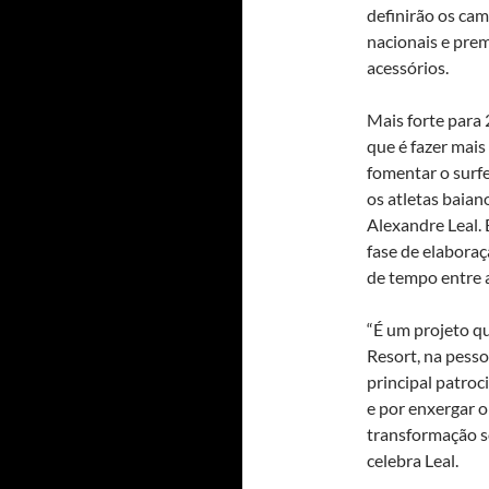
definirão os ca
nacionais e pre
acessórios.
Mais forte para
que é fazer mais
fomentar o surfe
os atletas baian
Alexandre Leal. 
fase de elaboraç
de tempo entre a
“É um projeto q
Resort, na pess
principal patroc
e por enxergar 
transformação so
celebra Leal.