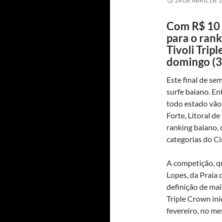
26 DE ABRIL DE 
Com R$ 10 
para o ran
Tivoli Trip
domingo (3
Este final de se
surfe baiano. En
todo estado vão 
Forte, Litoral d
ranking baiano, 
categorias do Ci
A competição, qu
Lopes, da Praia d
definição de mai
Triple Crown ini
fevereiro, no me