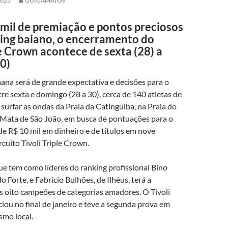
2023
GUIGAMATOS
mil de premiação e pontos preciosos
king baiano, o encerramento do
le Crown acontece de sexta (28) a
0)
mana será de grande expectativa e decisões para o
tre sexta e domingo (28 a 30), cerca de 140 atletas de
surfar as ondas da Praia da Catinguiba, na Praia do
e Mata de São João, em busca de pontuações para o
de R$ 10 mil em dinheiro e de títulos em nove
rcuito Tivoli Triple Crown.
e tem como líderes do ranking profissional Bino
o Forte, e Fabrício Bulhões, de Ilhéus, terá a
s oito campeões de categorias amadores. O Tivoli
ciou no final de janeiro e teve a segunda prova em
smo local.