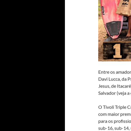
Entre os amadore
Davi Lucca, da P
Jesus, de Itacaré
Salvador (veja a
O Tivoli Triple 
com maior premi
para os profissio
sub-16, sub-14,