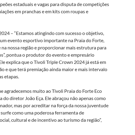
mpeões estaduais e vagas para disputa de competições
miações em pranchas e em kits com roupas e
 2024 – “Estamos atingindo com sucesso o objetivo,
 um evento esportivo importante na Praia do Forte,
 na nossa região e proporcionar mais estrutura para
os”, pontua o produtor do evento e empresário
Ele explica que o Tivoli Triple Crown 2024 já está em
ão e que terá premiação ainda maior e mais intervalo
s etapas.
ue agradecemos muito ao Tivoli Praia do Forte Eco
oa do diretor João Eça. Ele abraçou não apenas como
inador, mas por acreditar na força da nossa juventude
o surfe como uma poderosa ferramenta de
cial, cultural e de incentivo ao turismo da região”,