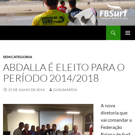
Pular
para
o
conteúdo
Pesquisar
FBSURF – Federação Baiana de Surf
MENU
PRINCI
SEM CATEGORIA
ABDALLA É ELEITO PARA O
PERÍODO 2014/2018
25 DE JULHO DE 2014
GUIGAMATOS
A nova
diretoria que
vai comandar a
Federação
Baiana de Surf