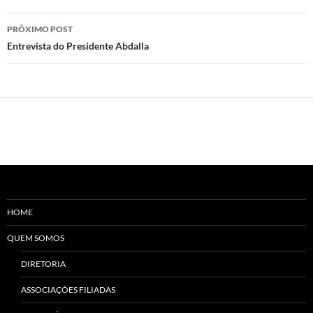
Navegação
PRÓXIMO POST
de
Entrevista do Presidente Abdalla
posts
HOME
QUEM SOMOS
DIRETORIA
ASSOCIAÇÕES FILIADAS