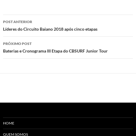
Navegação
POST ANTERIOR
de
Líderes do Circuito Baiano 2018 após cinco etapas
posts
PRÓXIMO POST
Baterias e Cronograma III Etapa do CBSURF Junior Tour
HOME
QUEM SOMOS