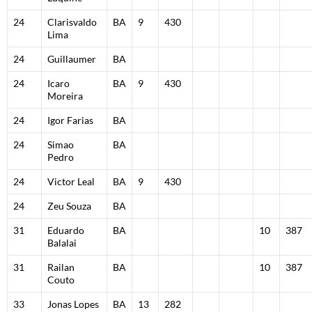
24
Clarisvaldo
BA
9
430
Lima
24
Guillaumer
BA
24
Icaro
BA
9
430
Moreira
24
Igor Farias
BA
24
Simao
BA
Pedro
24
Victor Leal
BA
9
430
24
Zeu Souza
BA
31
Eduardo
BA
10
387
Balalai
31
Railan
BA
10
387
Couto
33
Jonas Lopes
BA
13
282