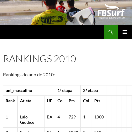
Pular
para
o
conteúdo
Pesquisar
FBSURF – Federação Baiana de Surf
MENU
PRINCI
RANKINGS 2010
Rankings do ano de 2010:
uni_masculino
1ª etapa
2ª etapa
Rank
Atleta
UF
Col
Pts
Col
Pts
1
Lalo
BA
4
729
1
1000
Giudice