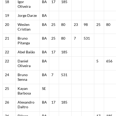
18
Igor
BA
17
185
Oliveira
19
Jorge Darze
BA
20
Weslen
BA
25
80
23
98
25
80
Cristian
21
Bruno
BA
25
80
7
531
Pitanga
22
Abel Baião
BA
17
185
22
Daniel
BA
5
656
Oliveira
24
Bruno
BA
7
531
Senna
25
Kayan
SE
Barbosa
26
Alexandro
BA
17
185
Daltro
26
Dilson
BA
17
185