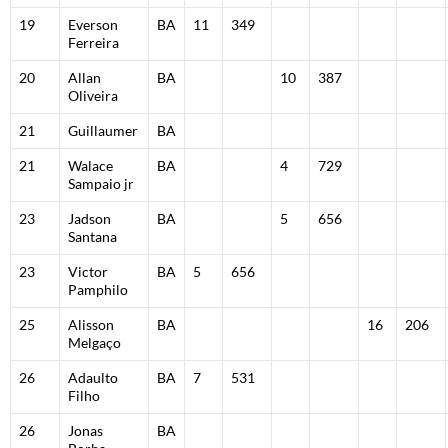
19
Everson
BA
11
349
Ferreira
20
Allan
BA
10
387
Oliveira
21
Guillaumer
BA
21
Walace
BA
4
729
Sampaio jr
23
Jadson
BA
5
656
Santana
23
Victor
BA
5
656
Pamphilo
25
Alisson
BA
16
206
Melgaço
26
Adaulto
BA
7
531
Filho
26
Jonas
BA