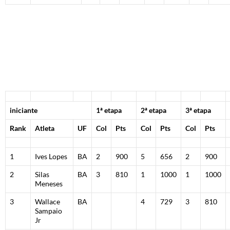
iniciante
1ª etapa
2ª etapa
3ª etapa
Rank
Atleta
UF
Col
Pts
Col
Pts
Col
Pts
1
Ives Lopes
BA
2
900
5
656
2
900
2
Silas
BA
3
810
1
1000
1
1000
Meneses
3
Wallace
BA
4
729
3
810
Sampaio
Jr