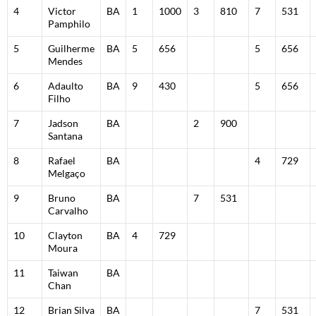
4
Victor
BA
1
1000
3
810
7
531
Pamphilo
5
Guilherme
BA
5
656
5
656
Mendes
6
Adaulto
BA
9
430
5
656
Filho
7
Jadson
BA
2
900
Santana
8
Rafael
BA
4
729
Melgaço
9
Bruno
BA
7
531
Carvalho
10
Clayton
BA
4
729
Moura
11
Taiwan
BA
Chan
12
Brian Silva
BA
7
531