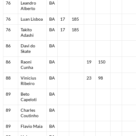
76
Leandro
BA
Alberto
76
Luan Lisboa
BA
17
185
76
Takito
BA
17
185
Adashi
86
Davi do
BA
Skate
86
Raoni
BA
19
150
Cunha
88
Vinicius
BA
23
98
Ribeiro
89
Beto
BA
Capeloti
89
Charles
BA
Coutinho
89
Flavio Maia
BA