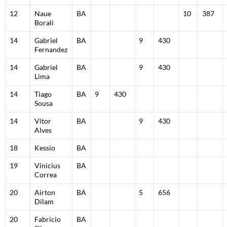
12
Naue
BA
10
387
Borali
14
Gabriel
BA
9
430
Fernandez
14
Gabriel
BA
9
430
Lima
14
Tiago
BA
9
430
Sousa
14
Vitor
BA
9
430
Alves
18
Kessio
BA
19
Vinicius
BA
Correa
20
Airton
BA
5
656
Dilam
20
Fabricio
BA