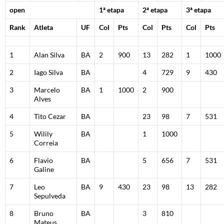
open
1ª etapa
2ª etapa
3ª etapa
Rank
Atleta
UF
Col
Pts
Col
Pts
Col
Pts
1
Alan Silva
BA
2
900
13
282
1
1000
2
Iago Silva
BA
4
729
9
430
3
Marcelo
BA
1
1000
2
900
Alves
4
Tito Cezar
BA
23
98
7
531
5
Wilily
BA
1
1000
Correia
6
Flavio
BA
5
656
7
531
Galine
7
Leo
BA
9
430
23
98
13
282
Sepulveda
8
Bruno
BA
3
810
Mateus