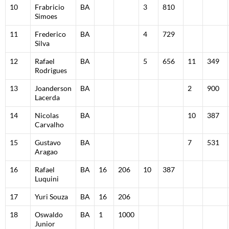
10
Frabricio
BA
3
810
Simoes
11
Frederico
BA
4
729
Silva
12
Rafael
BA
5
656
11
349
Rodrigues
13
Joanderson
BA
2
900
Lacerda
14
Nicolas
BA
10
387
Carvalho
15
Gustavo
BA
7
531
Aragao
16
Rafael
BA
16
206
10
387
Luquini
17
Yuri Souza
BA
16
206
18
Oswaldo
BA
1
1000
Junior