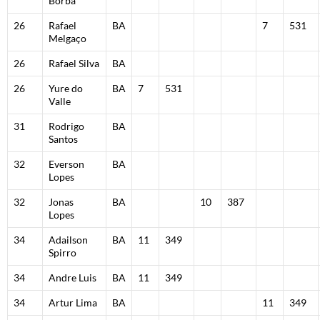
Borba
26
Rafael
BA
7
531
Melgaço
26
Rafael Silva
BA
26
Yure do
BA
7
531
Valle
31
Rodrigo
BA
Santos
32
Everson
BA
Lopes
32
Jonas
BA
10
387
Lopes
34
Adailson
BA
11
349
Spirro
34
Andre Luis
BA
11
349
34
Artur Lima
BA
11
349