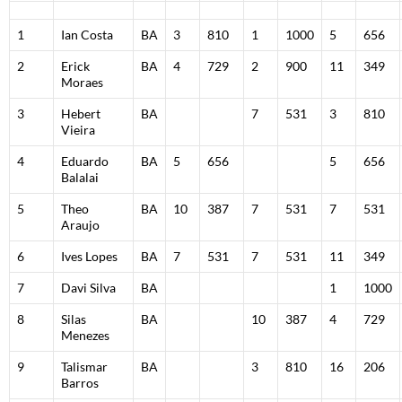
1
Ian Costa
BA
3
810
1
1000
5
656
2
Erick
BA
4
729
2
900
11
349
Moraes
3
Hebert
BA
7
531
3
810
Vieira
4
Eduardo
BA
5
656
5
656
Balalai
5
Theo
BA
10
387
7
531
7
531
Araujo
6
Ives Lopes
BA
7
531
7
531
11
349
7
Davi Silva
BA
1
1000
8
Silas
BA
10
387
4
729
Menezes
9
Talismar
BA
3
810
16
206
Barros