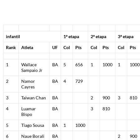
infantil
1ª etapa
2ª etapa
3ª etapa
Rank
Atleta
UF
Col
Pts
Col
Pts
Col
Pts
1
Wallace
BA
5
656
1
1000
1
1000
Sampaio Jr
2
Namor
BA
4
729
Cayres
3
Taiwan Chan
BA
2
900
3
810
4
Luamar
BA
3
810
Bispo
5
Tiago Sousa
BA
1
1000
6
Naue Borali
BA
2
900