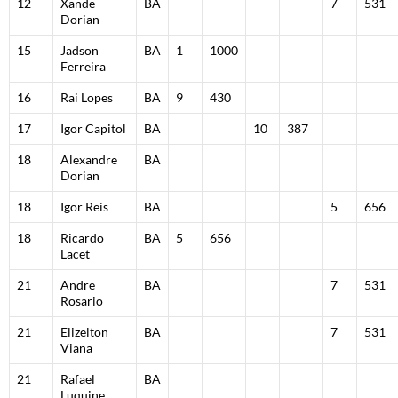
12
Xande
BA
7
531
Dorian
15
Jadson
BA
1
1000
Ferreira
16
Rai Lopes
BA
9
430
17
Igor Capitol
BA
10
387
18
Alexandre
BA
Dorian
18
Igor Reis
BA
5
656
18
Ricardo
BA
5
656
Lacet
21
Andre
BA
7
531
Rosario
21
Elizelton
BA
7
531
Viana
21
Rafael
BA
Luquine