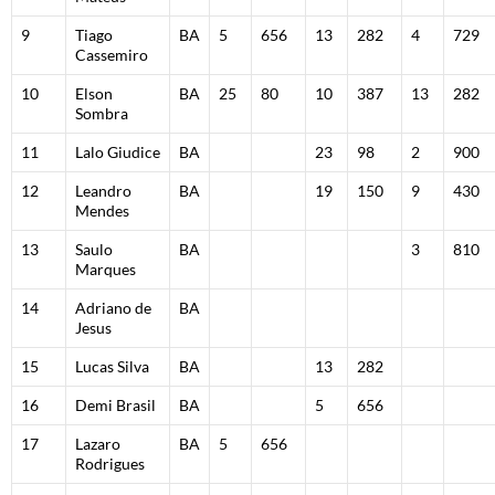
9
Tiago
BA
5
656
13
282
4
729
Cassemiro
10
Elson
BA
25
80
10
387
13
282
Sombra
11
Lalo Giudice
BA
23
98
2
900
12
Leandro
BA
19
150
9
430
Mendes
13
Saulo
BA
3
810
Marques
14
Adriano de
BA
Jesus
15
Lucas Silva
BA
13
282
16
Demi Brasil
BA
5
656
17
Lazaro
BA
5
656
Rodrigues