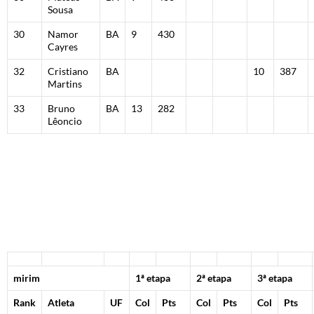
Sousa
30
Namor
BA
9
430
Cayres
32
Cristiano
BA
10
387
Martins
33
Bruno
BA
13
282
Lêoncio
mirim
1ª etapa
2ª etapa
3ª etapa
Rank
Atleta
UF
Col
Pts
Col
Pts
Col
Pts