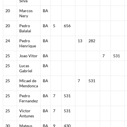
Silva
20
Marcos
BA
Nery
20
Pedro
BA
5
656
Balalai
24
Pedro
BA
13
282
Henrique
25
Joao Vitor
BA
7
531
25
Lucas
BA
Gabriel
25
Micael de
BA
7
531
Mendonca
25
Pedro
BA
7
531
Fernandez
25
Victor
BA
7
531
Antunes
30
Mateus
BA
9
430