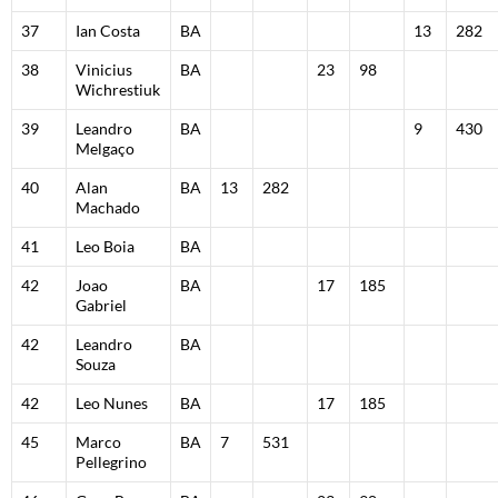
37
Ian Costa
BA
13
282
38
Vinicius
BA
23
98
Wichrestiuk
39
Leandro
BA
9
430
Melgaço
40
Alan
BA
13
282
Machado
41
Leo Boia
BA
42
Joao
BA
17
185
Gabriel
42
Leandro
BA
Souza
42
Leo Nunes
BA
17
185
45
Marco
BA
7
531
Pellegrino