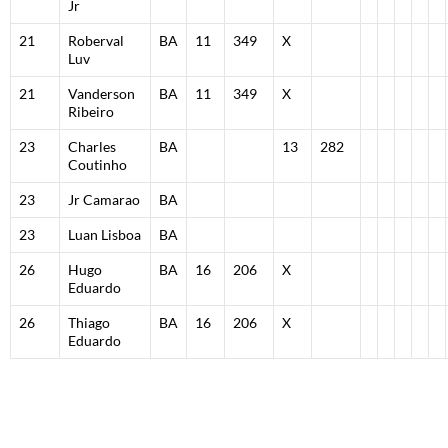
Jr
21
Roberval
BA
11
349
X
Luv
21
Vanderson
BA
11
349
X
Ribeiro
23
Charles
BA
13
282
Coutinho
23
Jr Camarao
BA
23
Luan Lisboa
BA
26
Hugo
BA
16
206
X
Eduardo
26
Thiago
BA
16
206
X
Eduardo