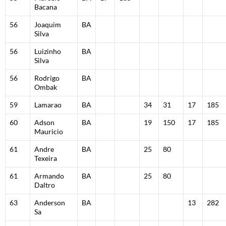
Bacana
56
Joaquim
BA
Silva
56
Luizinho
BA
Silva
56
Rodrigo
BA
Ombak
59
Lamarao
BA
34
31
17
185
60
Adson
BA
19
150
17
185
Mauricio
61
Andre
BA
25
80
Texeira
61
Armando
BA
25
80
Daltro
63
Anderson
BA
13
282
Sa