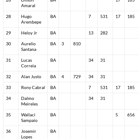
Amaral
28
Hugo
BA
7
531
17
185
Arembepe
29
Heloy Jr
BA
13
282
30
Aurelio
BA
3
810
Santana
31
Lucas
BA
34
31
Correia
32
Alan Justo
BA
4
729
34
31
33
Rony Cabral
BA
7
531
17
185
34
Dalmo
BA
34
31
Meireles
35
Wallaci
BA
5
656
Sampaio
36
Josemir
BA
Lopes