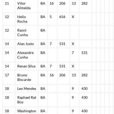
11
Vitor
BA
16
206
13
282
Almeida
12
Helio
BA
5
656
X
Rocha
12
Raoni
BA
Cunha
14
Alan Justo
BA
7
531
X
14
Alexandre
BA
7
531
Cunha
14
Renan Silva
BA
7
531
X
17
Bruno
BA
16
206
13
282
Biscarde
18
Leo Mendes
BA
9
430
18
Raphael Rat
BA
9
430
Boy
18
Washington
BA
9
430