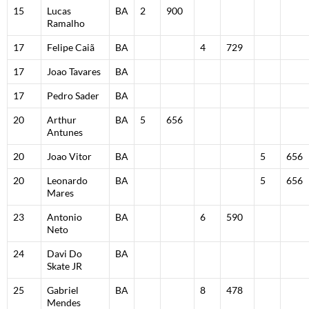
15
Lucas
BA
2
900
Ramalho
17
Felipe Caiã
BA
4
729
17
Joao Tavares
BA
17
Pedro Sader
BA
20
Arthur
BA
5
656
Antunes
20
Joao Vitor
BA
5
656
20
Leonardo
BA
5
656
Mares
23
Antonio
BA
6
590
Neto
24
Davi Do
BA
Skate JR
25
Gabriel
BA
8
478
Mendes