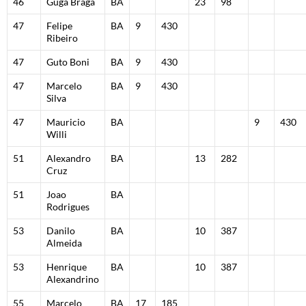
46
Guga Braga
BA
23
98
47
Felipe
BA
9
430
Ribeiro
47
Guto Boni
BA
9
430
47
Marcelo
BA
9
430
Silva
47
Mauricio
BA
9
430
Willi
51
Alexandro
BA
13
282
Cruz
51
Joao
BA
Rodrigues
53
Danilo
BA
10
387
Almeida
53
Henrique
BA
10
387
Alexandrino
55
Marcelo
BA
17
185