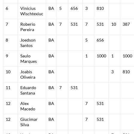
6
Vinicius
BA
5
656
3
810
Wischtexiuc
7
Roberio
BA
7
531
7
531
10
387
Pereira
8
Joedson
BA
5
656
Santos
9
Saulo
BA
1
1000
1
1000
Marques
10
Joabis
BA
3
810
Oliveira
11
Eduardo
BA
7
531
Santana
12
Alex
BA
7
531
Macedo
12
Giucimar
BA
7
531
Silva