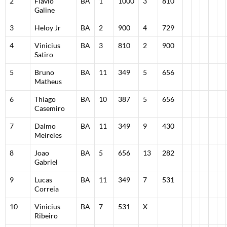
2
Flavio
BA
1
1000
3
810
Galine
3
Heloy Jr
BA
2
900
4
729
4
Vinicius
BA
3
810
2
900
Satiro
5
Bruno
BA
11
349
5
656
Matheus
6
Thiago
BA
10
387
5
656
Casemiro
7
Dalmo
BA
11
349
9
430
Meireles
8
Joao
BA
5
656
13
282
Gabriel
9
Lucas
BA
11
349
7
531
Correia
10
Vinicius
BA
7
531
X
Ribeiro