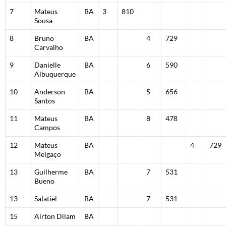
7
Mateus
BA
3
810
Sousa
8
Bruno
BA
4
729
Carvalho
9
Danielle
BA
6
590
Albuquerque
10
Anderson
BA
5
656
Santos
11
Mateus
BA
8
478
Campos
12
Mateus
BA
4
729
Melgaço
13
Guilherme
BA
7
531
Bueno
13
Salatiel
BA
7
531
15
Airton Dilam
BA