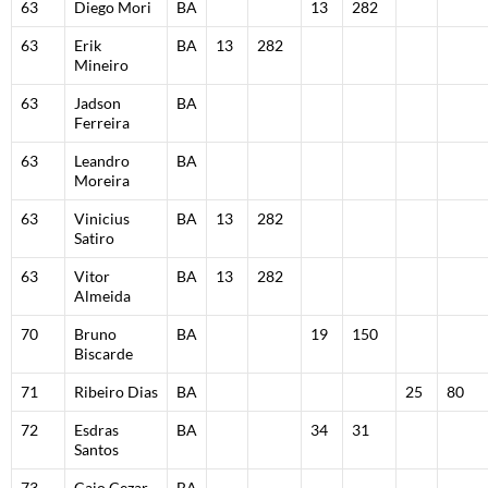
63
Diego Mori
BA
13
282
63
Erik
BA
13
282
Mineiro
63
Jadson
BA
Ferreira
63
Leandro
BA
Moreira
63
Vinicius
BA
13
282
Satiro
63
Vitor
BA
13
282
Almeida
70
Bruno
BA
19
150
Biscarde
71
Ribeiro Dias
BA
25
80
72
Esdras
BA
34
31
Santos
73
Caio Cezar
BA