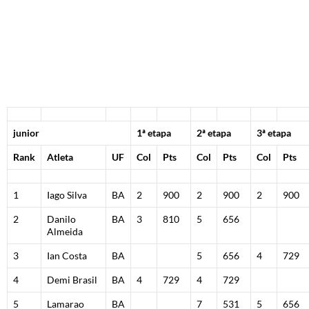
junior
1ª etapa
2ª etapa
3ª etapa
Rank
Atleta
UF
Col
Pts
Col
Pts
Col
Pts
1
Iago Silva
BA
2
900
2
900
2
900
2
Danilo
BA
3
810
5
656
Almeida
3
Ian Costa
BA
5
656
4
729
4
Demi Brasil
BA
4
729
4
729
5
Lamarao
BA
7
531
5
656