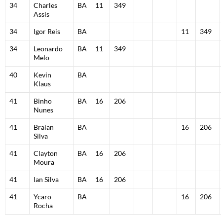
34
Charles
BA
11
349
Assis
34
Igor Reis
BA
11
349
34
Leonardo
BA
11
349
Melo
40
Kevin
BA
Klaus
41
Binho
BA
16
206
Nunes
41
Braian
BA
16
206
Silva
41
Clayton
BA
16
206
Moura
41
Ian Silva
BA
16
206
41
Ycaro
BA
16
206
Rocha