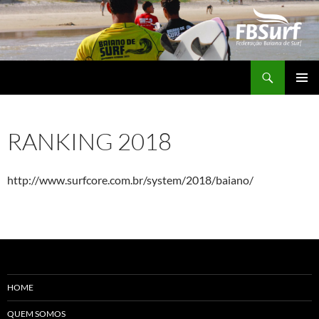
Pular
para
o
conteúdo
Pesquisar
FBSURF – Federação Baiana de Surf
MENU
PRINCI
RANKING 2018
http://www.surfcore.com.br/system/2018/baiano/
HOME
QUEM SOMOS