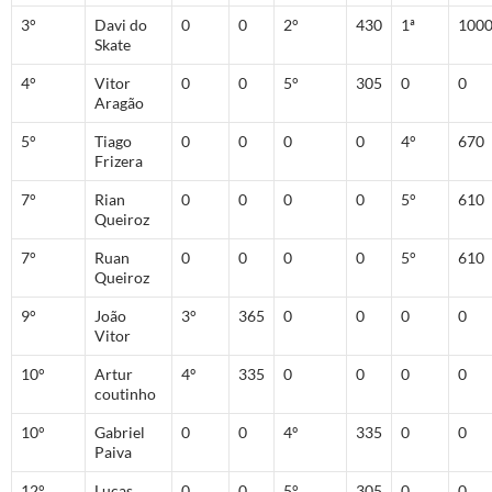
3°
Davi do
0
0
2°
430
1ª
100
Skate
4°
Vitor
0
0
5°
305
0
0
Aragão
5°
Tiago
0
0
0
0
4°
670
Frizera
7°
Rian
0
0
0
0
5°
610
Queiroz
7°
Ruan
0
0
0
0
5°
610
Queiroz
9°
João
3°
365
0
0
0
0
Vitor
10°
Artur
4º
335
0
0
0
0
coutinho
10°
Gabriel
0
0
4º
335
0
0
Paiva
12°
Lucas
0
0
5°
305
0
0