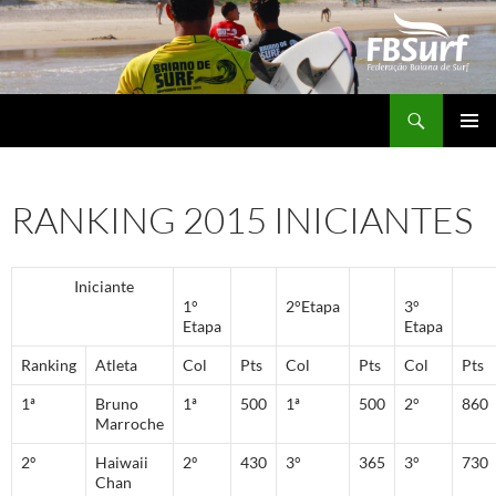
Pular
para
o
conteúdo
Pesquisar
FBSURF – Federação Baiana de Surf
MENU
PRINCI
RANKING 2015 INICIANTES
Iniciante
1°
2°Etapa
3°
Etapa
Etapa
Ranking
Atleta
Col
Pts
Col
Pts
Col
Pts
1ª
Bruno
1ª
500
1ª
500
2°
860
Marroche
2º
Haiwaii
2º
430
3°
365
3°
730
Chan