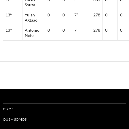
Souza
13°
Yuian
0
0
7°
278
0
0
Agtaão
13°
Antonio
0
0
7°
278
0
0
Neto
HOME
QUEM SOMOS